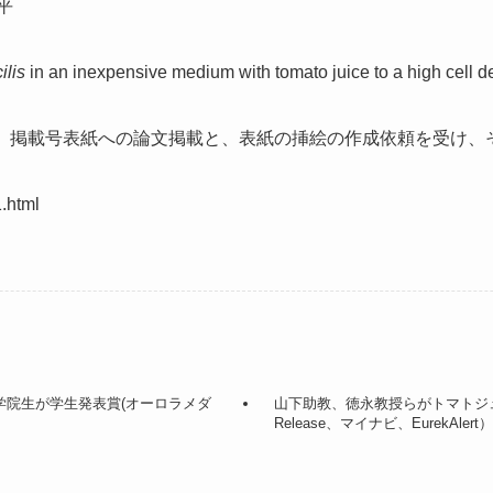
平
ilis
in an inexpensive medium with tomato juice to a high cell d
り、掲載号表紙への論文掲載と、表紙の挿絵の作成依頼を受け、そ
.html
学院生が学生発表賞(オーロラメダ
山下助教、徳永教授らがトマトジュ
Release、マイナビ、EurekAlert）