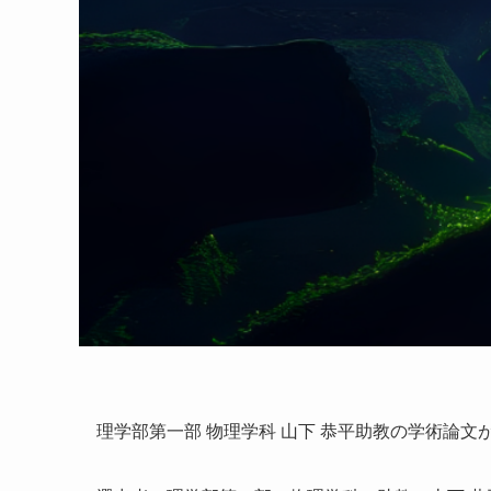
理学部第一部 物理学科 山下 恭平助教の学術論文が論文掲載