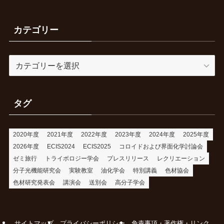
カテゴリー
カ
テ
ゴ
リ
タグ
ー
2020年度
2021年度
2022年度
2023年度
2024年度
2025年度
2026年度
ECIS2024
ECIS2025
コロイドおよび界面化学討論会
ゼミ旅行
トライボロジー学会
プレスリリース
レクリエーション
分子光機能研究会
実験教室
油化学会
特別講義
色材協会
色材研究発表会
講演会
送別会
高分子学会
サイトマップ
プライバシーポリシー
免責事項・著作権・リンク