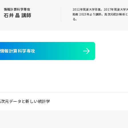
情報計算科学専攻
2012年筑波大学卒業。2017年筑波大
石井 晶 講師
助教 2023年より講師。高次元統計解
る。
情報計算科学専攻
高次元データと新しい統計学