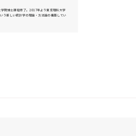
学大学院博士課程修了。2017年より東京理科大学
析という新しい統計学の理論・方法論の構築してい