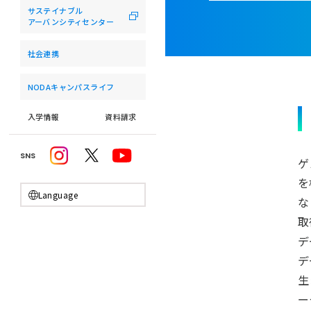
サステイナブル
アーバンシティセンター
社会連携
NODAキャンパスライフ
入学情報
資料請求
SNS
ゲ
を
Language
な
取
デ
デ
生
ー