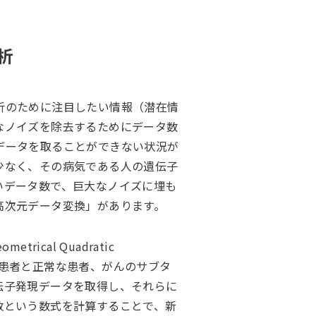
析
析のために注目したい情報（潜在情
なノイズを除去するためにデータ数
データを取ることができない状況が
少なく、その病気である人の遺伝子
いデータ数で、巨大なノイズに埋も
高次元データ変換」があります。
cal Quadratic
気に罹患した患者と正常な患者、がんのサブタ
伝子発現データを取得し、それらに
数という数式を計算することで、新