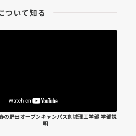
に
ついて知る
度 春の野田オープンキャンパス
創域理工学部 学部説
明