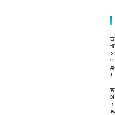
高
報
を
往
発
れ
高
D
イ
高