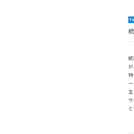
F
統
が
特
ー
生
サ
と