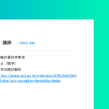
晶
講師
ISHII Aki
情報計算科学専攻
博士（理学）
高次元統計解析
ttps://www.tus.ac.jp/ridai/doc/ji/RIJIA01Det
il.php?act=pos&kin=ken&diu=6e6a