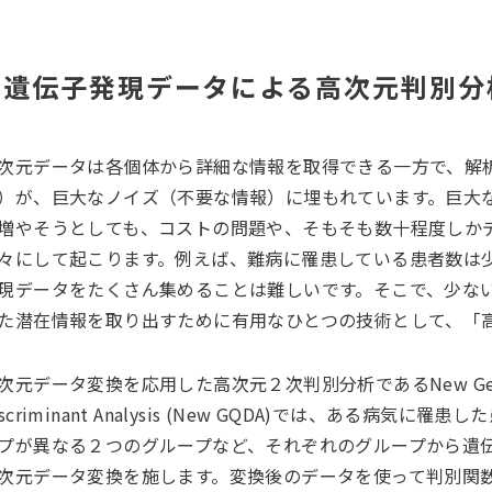
遺伝子発現データによる高次元判別分
次元データは各個体から詳細な情報を取得できる一方で、解
）が、巨大なノイズ（不要な情報）に埋もれています。巨大
増やそうとしても、コストの問題や、そもそも数十程度しか
々にして起こります。例えば、難病に罹患している患者数は
現データをたくさん集めることは難しいです。そこで、少な
た潜在情報を取り出すために有用なひとつの技術として、「
次元データ変換を応用した高次元２次判別分析であるNew Geometri
iscriminant Analysis (New GQDA)では、ある病
プが異なる２つのグループなど、それぞれのグループから遺
次元データ変換を施します。変換後のデータを使って判別関