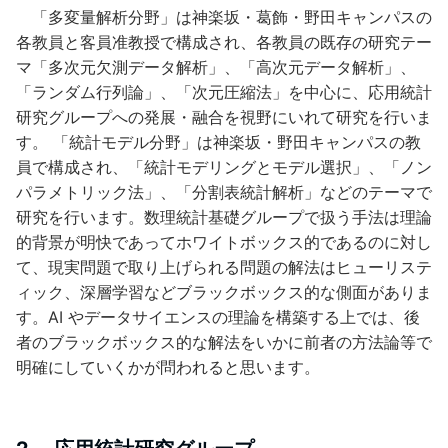
「多変量解析分野」は神楽坂・葛飾・野田キャンパスの
各教員と客員准教授で構成され、各教員の既存の研究テー
マ「多次元欠測データ解析」、「高次元データ解析」、
「ランダム行列論」、「次元圧縮法」を中心に、応用統計
研究グループへの発展・融合を視野にいれて研究を行いま
す。 「統計モデル分野」は神楽坂・野田キャンパスの教
員で構成され、「統計モデリングとモデル選択」、「ノン
パラメトリック法」、「分割表統計解析」などのテーマで
研究を行います。数理統計基礎グループで扱う手法は理論
的背景が明快であってホワイトボックス的であるのに対し
て、現実問題で取り上げられる問題の解法はヒューリステ
ィック、深層学習などブラックボックス的な側面がありま
す。AI やデータサイエンスの理論を構築する上では、後
者のブラックボックス的な解法をいかに前者の方法論等で
明確にしていくかが問われると思います。