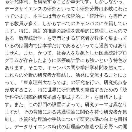
る研究体制」を構築することが重要です。しかしながら、
データサイエンスの研究といっても研究分野は多岐にわた
っています。本学には昔から伝統的に「統計学」を専門と
する教員が多く、しかもすべてのキャンパスに在籍してい
ます。特に、統計的推測の論理を数学的に整理したもので
ある「数理統計学」を専門とする研究者が数多く集まって
いるのは国内では本学だけであるといっても過言ではあり
ません。また、かつて、社会人を対象とした医薬統計プロ
グラムが存在したように医療統計学にも強いという特色が
あります。そこで、キャンパス間や学部学科間を超えて、
これらの分野の研究者が集結し、活発に交流することによ
って、「東京理科大ならでは」の研究を行い、研究拠点を
形成すること、特に世界に研究成果を発信するための「統
計科学の国際的研究拠点を形成すること」を目標としま
す。また、この部門の設置によって、研究テーマは異なり
ますが、その背後にある共通理論に関心を持つ研究者が集
結し、本質的な理論や手法について研究水準の向上を目指
し、データサイエンス時代の新理論の創造や新分野への開