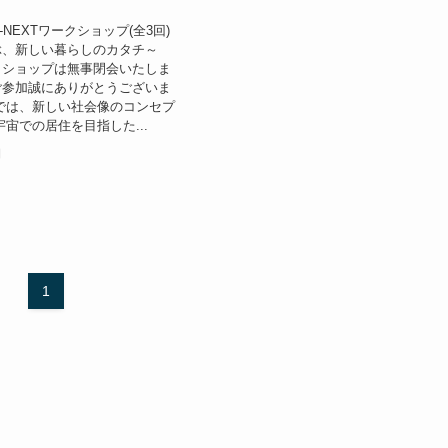
-NEXTワークショップ(全3回)
ぶ、新しい暮らしのカタチ～
クショップは無事閉会いたしま
ご参加誠にありがとうございま
では、新しい社会像のコンセプ
宇宙での居住を目指した...
日
1