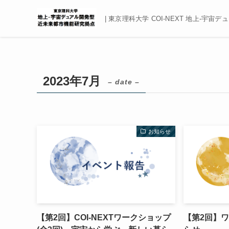
| 東京理科大学 COI-NEXT 地上‐
2023年7月
– date –
お知らせ
【第2回】COI-NEXTワークショップ
【第2回】