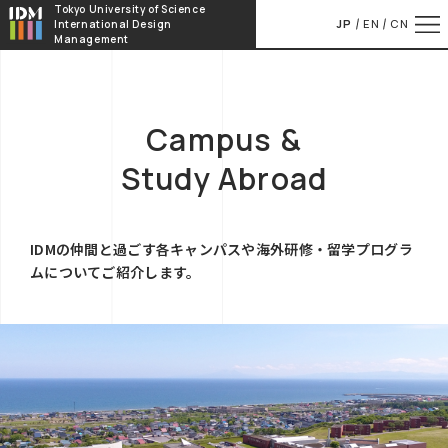
本文へ移動
Tokyo University of Science
JP
EN
CN
International Design
Management
Campus &
Study Abroad
IDMの仲間と過ごす各キャンパスや海外研修・留学プログラ
ムについてご紹介します。