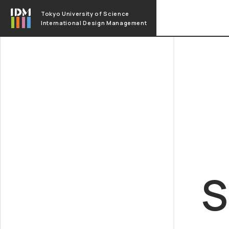
本文へ移動
Tokyo University of Science
International Design Management
S