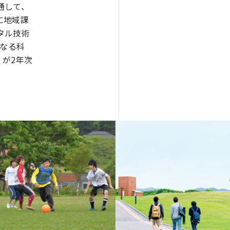
通して、
に地域課
タル技術
となる科
が2年次