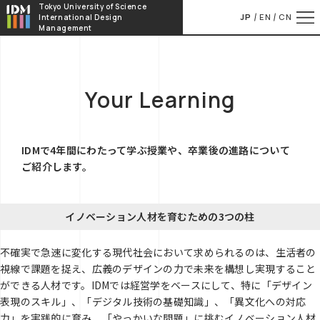
本文へ移動
Tokyo University of Science
JP
EN
CN
International Design
Management
Your Learning
IDMで4年間にわたって学ぶ授業や、卒業後の進路について
ご紹介します。
イノベーション人材を育むための3つの柱
不確実で急速に変化する現代社会において求められるのは、生活者の
視線で課題を捉え、広義のデザインの力で未来を構想し実現すること
ができる人材です。IDMでは経営学をベースにして、特に「デザイン
表現のスキル」、「デジタル技術の基礎知識」、「異文化への対応
力」を実践的に育み、「やっかいな問題」に挑むイノベーション人材