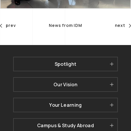
prev
News from IDM
next
Spotlight
Our Vision
Your Learning
Campus & Study Abroad