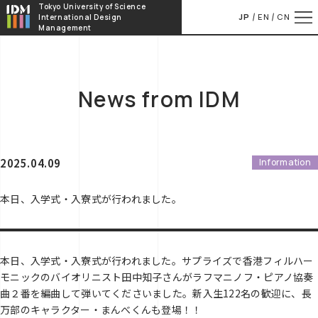
本文へ移動
Tokyo University of Science
JP
EN
CN
International Design
Management
News from IDM
2025.04.09
Information
本日、入学式・入寮式が行われました。
本日、入学式・入寮式が行われました。サプライズで香港フィルハー
モニックのバイオリニスト田中知子さんがラフマニノフ・ピアノ協奏
曲２番を編曲して弾いてくださいました。新入生122名の歓迎に、長
万部のキャラクター・まんべくんも登場！！