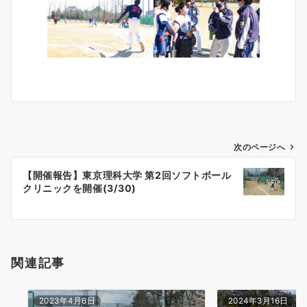
投
次のページへ
稿
【開催報告】東京理科大学 第2回ソフトボール
ナ
クリニックを開催(3/30)
ビ
ゲ
ー
シ
関連記事
ョ
ン
2023年4月6日
2024年3月16日