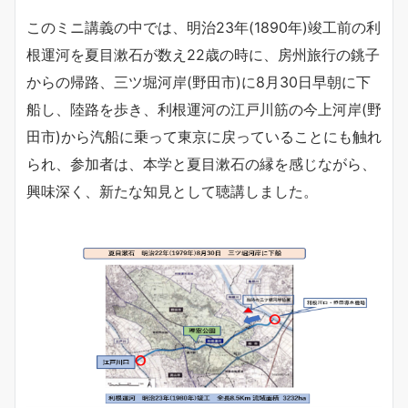
このミニ講義の中では、明治23年(1890年)竣工前の利
根運河を夏目漱石が数え22歳の時に、房州旅行の銚子
からの帰路、三ツ堀河岸(野田市)に8月30日早朝に下
船し、陸路を歩き、利根運河の江戸川筋の今上河岸(野
田市)から汽船に乗って東京に戻っていることにも触れ
られ、参加者は、本学と夏目漱石の縁を感じながら、
興味深く、新たな知見として聴講しました。