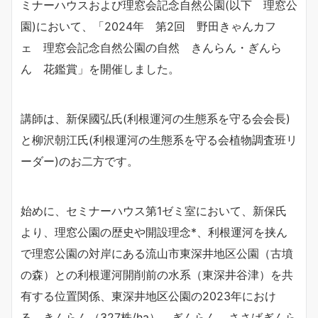
ミナーハウスおよび理窓会記念自然公園(以下 理窓公
園)において、「2024年 第2回 野田きゃんカフ
ェ 理窓会記念自然公園の自然 きんらん・ぎんら
ん 花鑑賞」を開催しました。
講師は、新保國弘氏(利根運河の生態系を守る会会長)
と柳沢朝江氏(利根運河の生態系を守る会植物調査班リ
ーダー)のお二方です。
始めに、セミナーハウス第1ゼミ室において、新保氏
より、理窓公園の歴史や開設理念*、利根運河を挟ん
で理窓公園の対岸にある流山市東深井地区公園（古墳
の森）との利根運河開削前の水系（東深井谷津）を共
有する位置関係、東深井地区公園の2023年におけ
る、きんらん（327株/ha）、ぎんらん、ささばぎんら