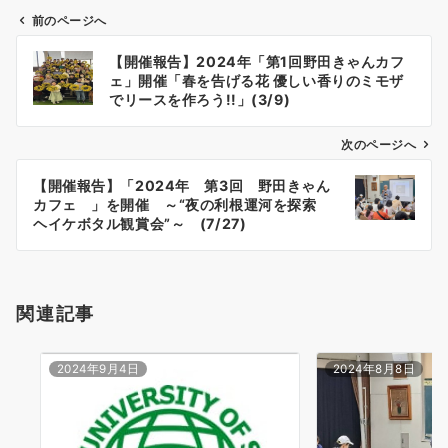
前のページへ
投
【開催報告】2024年「第1回野田きゃんカフ
稿
ェ」開催「春を告げる花 優しい香りのミモザ
ナ
でリースを作ろう!!」(3/9)
ビ
ゲ
次のページへ
ー
【開催報告】「2024年 第3回 野田きゃん
シ
カフェ 」を開催 ～“夜の利根運河を探索
ョ
ヘイケボタル観賞会”～ (7/27)
ン
関連記事
2024年9月4日
2024年8月8日