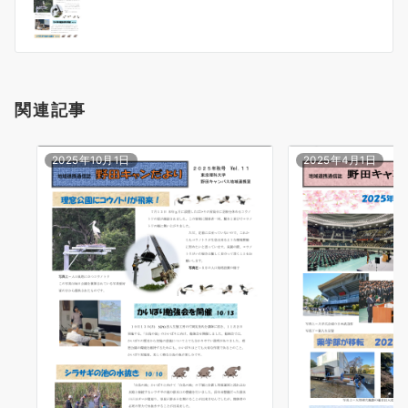
稿
ナ
ビ
ゲ
ー
関連記事
シ
ョ
ン
2025年10月1日
2025年4月1日