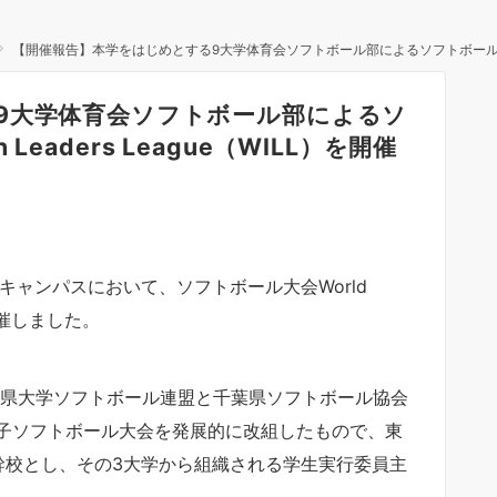
【開催報告】本学をはじめとする9大学体育会ソフトボール部によるソフトボール大会World Innova
9大学体育会ソフトボール部によるソ
n Leaders League（WILL）を開催
田キャンパスにおいて、ソフトボール大会World
26を開催しました。
葉県大学ソフトボール連盟と千葉県ソフトボール協会
子ソフトボール大会を発展的に改組したもので、東
幹校とし、その3大学から組織される学生実行委員主