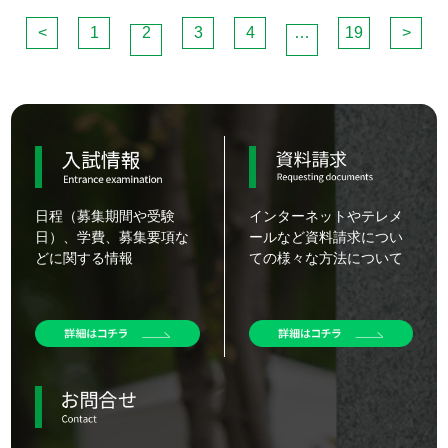
<
1
2
3
4
…
19
>
日程（募集期間や受験
インターネットやテレメ
日）、学費、
募集要項な
ールなど
資料請求につい
どに関する情報
ての様々な方法について