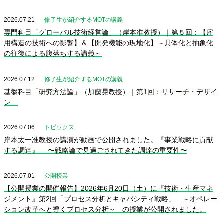
2026.07.21
修了生が紹介するMOTの講義
専門科目「グローバル技術経営論」（岸本准教授）｜第５回：【雇
用構造の技術への影響】＆【開発機能の現地化】～具体化と抽象化
の往復による腹落ちする講義～
2026.07.12
修了生が紹介するMOTの講義
基盤科目「研究方法論」（加藤晃教授）｜第1回：リサーチ・デザイ
ン
2026.07.06
トピックス
岸本太一准教授の講演が動画で公開されました。『事業戦略に貢献
する調達』 〜戦略論で見過ごされてきた調達の重要性〜
2026.07.01
公開授業
【公開授業の開催報告】2026年6月20日（土）に『技術・生産マネ
ジメント』第2回「プロセス分析とキャパシティ戦略」 ～オペレー
ション改革へと導くプロセス分析～ の授業が公開されました。