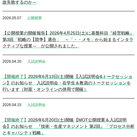
故失敗するのか～
2026.05.07
公開授業
【公開授業の開催報告】2026年4月25日(土)に基盤科目『経営戦略』
第3回「戦略の【競争】適合」 ～「・・メモ」から始まるインタラ
クティブな授業～ が公開されました。
2026.04.20
入試説明会
【開催終了】
2026年6月13日(土)開催【入試説明会&トークセッショ
ン】のお知らせ 入試説明会・在学生＆教員のトークセッションを
行います（対面・オンラインの併用で開催）
2026.04.15
入試説明会
【開催終了】
2026年6月20日(土)開催【MOT公開授業＆入試説明
会】のお知らせ 『技術・生産マネジメント 第2回』「プロセス分析
とキャパシティ戦略」