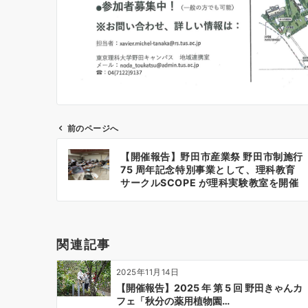
前のページへ
投
【開催報告】野田市産業祭 野田市制施行
稿
75 周年記念特別事業として、理科教育
ナ
サークルSCOPE が理科実験教室を開催
しました。
ビ
ゲ
ー
関連記事
シ
ョ
2025年11月14日
ン
【開催報告】2025 年 第 5 回 野田きゃんカ
フェ「秋分の薬用植物園…