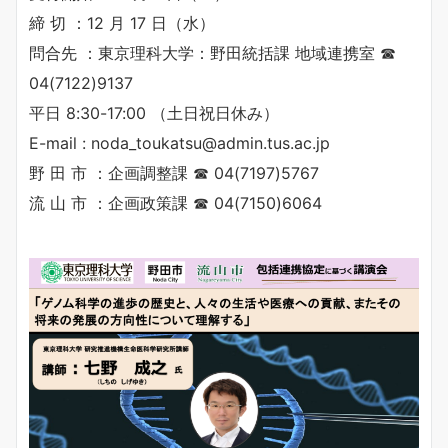
締 切 ：12 月 17 日（水）
問合先 ：東京理科大学：野田統括課 地域連携室 ☎
04(7122)9137
平日 8:30-17:00 （土日祝日休み）
E-mail : noda_toukatsu@admin.tus.ac.jp
野 田 市 ：企画調整課 ☎ 04(7197)5767
流 山 市 ：企画政策課 ☎ 04(7150)6064