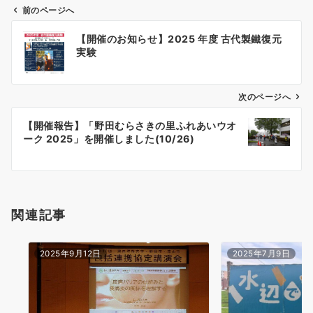
前のページへ
投
【開催のお知らせ】2025 年度 古代製鐵復元
稿
実験
ナ
ビ
ゲ
次のページへ
ー
【開催報告】「野田むらさきの里ふれあいウオ
シ
ーク 2025」を開催しました(10/26)
ョ
ン
関連記事
2025年9月12日
2025年7月9日