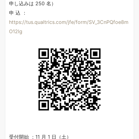
申し込みは 250 名）
申 込 ：
https://tus.qualtrics.com/jfe/form/SV_3CnPQfoe8m
O12lg
受付開始 ：11 月 1 日（土）