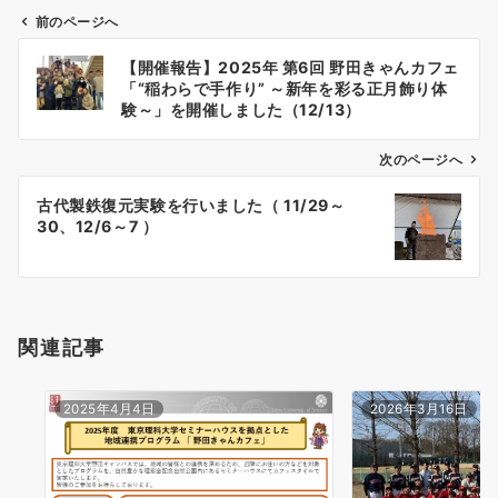
前のページへ
投
【開催報告】2025年 第6回 野田きゃんカフェ
稿
「“稲わらで手作り” ～新年を彩る正月飾り体
ナ
験～」を開催しました（12/13）
ビ
ゲ
次のページへ
ー
古代製鉄復元実験を行いました（ 11/29～
シ
30、12/6～7 ）
ョ
ン
関連記事
2025年4月4日
2026年3月16日