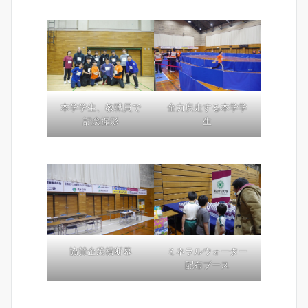
本学学生、教職員で
全力疾走する本学学
記念撮影
生
協賛企業横断幕
ミネラルウォーター
配布ブース