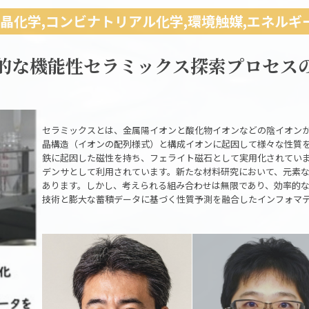
晶化学,コンビナトリアル化学,環境触媒,エネルギ
新的な機能性セラミックス探索プロセスの
セラミックスとは、金属陽イオンと酸化物イオンなどの陰イオン
晶構造（イオンの配列様式）と構成イオンに起因して様々な性質
鉄に起因した磁性を持ち、フェライト磁石として実用化されてい
デンサとして利用されています。新たな材料研究において、元素
あります。しかし、考えられる組み合わせは無限であり、効率的
技術と膨大な蓄積データに基づく性質予測を融合したインフォマ