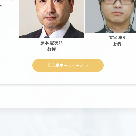
太宰 卓朗
藤本 憲次郎
助教
教授
研究室ホームページ