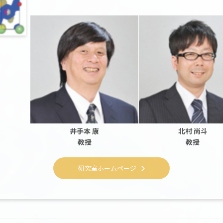
井手本 康
北村 尚斗
教授
教授
研究室ホームページ