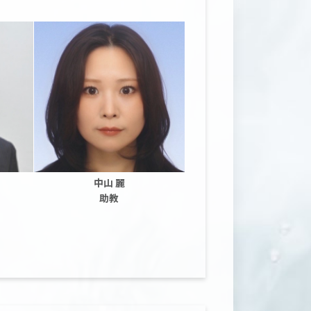
中山 麗
助教