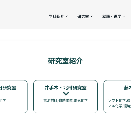
学科紹介
研究室
就職・進学
研究室紹介
田研究室
井手本・北村研究室
藤
化学
電池材料,強誘電体,電気化学
ソフト化学,結
アル化学,環境