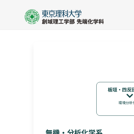
板垣・四反
環境分析
無機・分析化学系