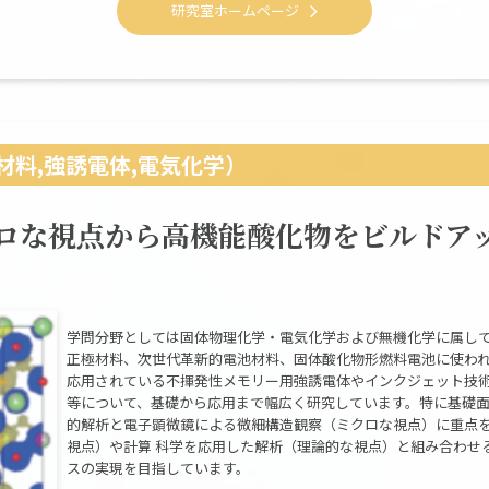
研究室ホームページ
料,強誘電体,電気化学）
クロな視点から高機能酸化物をビルドアッ
学問分野としては固体物理化学・電気化学および無機化学に属し
正極材料、次世代革新的電池材料、固体酸化物形燃料電池に使われ
応用されている不揮発性メモリー用強誘電体やインクジェット技
等について、基礎から応用まで幅広く研究しています。特に基礎面
的解析と電子顕微鏡による微細構造観察（ミクロな視点）に重点
視点）や計算 科学を応用した解析（理論的な視点）と組み合わせ
スの実現を目指しています。