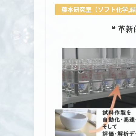
藤本研究室（ソフト化学,結
❝ 革