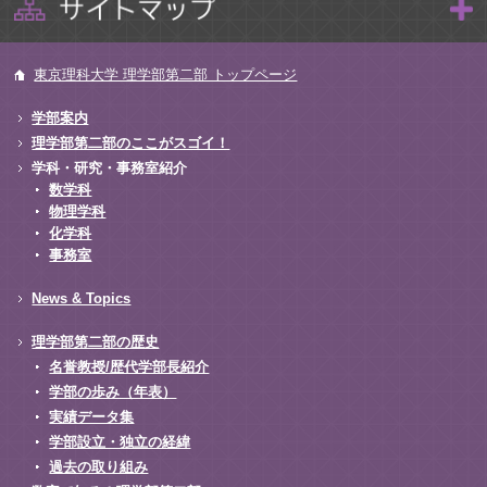
東京理科大学 理学部第二部 トップページ
学部案内
理学部第二部のここがスゴイ！
学科・研究・事務室紹介
数学科
物理学科
化学科
事務室
News & Topics
理学部第二部の歴史
名誉教授/歴代学部長紹介
学部の歩み（年表）
実績データ集
学部設立・独立の経緯
過去の取り組み