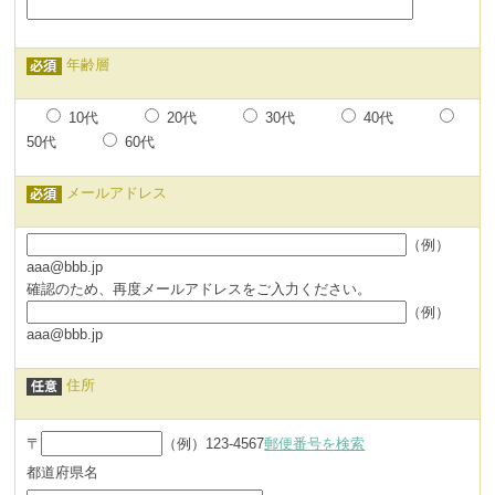
年齢層
10代
20代
30代
40代
50代
60代
メールアドレス
（例）
aaa@bbb.jp
確認のため、再度メールアドレスをご入力ください。
（例）
aaa@bbb.jp
住所
〒
（例）123-4567
郵便番号を検索
都道府県名