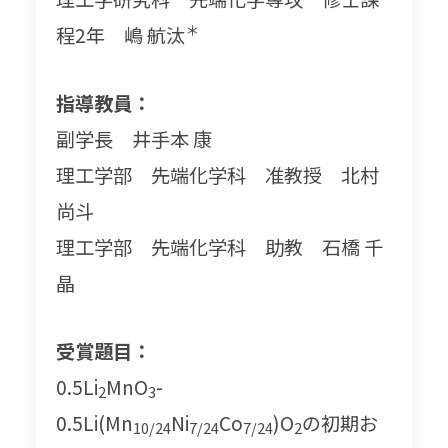
＊
程2年 嶋 航汰
指導教員：
副学長 井手本 康
理工学部 先端化学科 准教授 北村
尚斗
理工学部 先端化学科 助教 石橋 千
晶
受賞題目：
0.5Li
MnO
-
2
3
0.5Li(Mn
Ni
Co
)O
の初期お
10/24
7/24
7/24
2