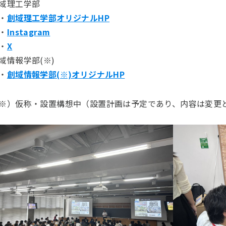
域理工学部
・
創域理工学部オリジナルHP
・
Instagram
・
X
域情報学部(※)
・
創域情報学部(※)オリジナルHP
※）仮称・設置構想中（設置計画は予定であり、内容は変更