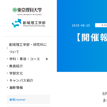
2025-08-25
イベ
【開催報
創域理工学部・研究科に
ついて
学科・専攻・コース
教員紹介
学びの仕組み
学部文化
学科・専攻
キャンパス紹介
6年一貫教育コース
横断型コース
最新情報
8
ま
創域Journal