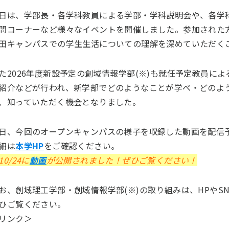
日は、学部長・各学科教員による学部・学科説明会や、各学
問コーナーなど様々なイベントを開催しました。参加された
田キャンパスでの学生生活についての理解を深めていただく
た2026年度新設予定の創域情報学部(※)も就任予定教員に
紹介などが行われ、新学部でどのようなことが学べ・どのよ
、知っていただく機会となりました。
日、今回のオープンキャンパスの様子を収録した動画を配信
細は
本学HP
をご確認ください。
10/24に
動画
が公開されました！ぜひご覧ください！
お、創域理工学部・創域情報学部(※)の取り組みは、HPやS
ひご覧ください。
リンク＞