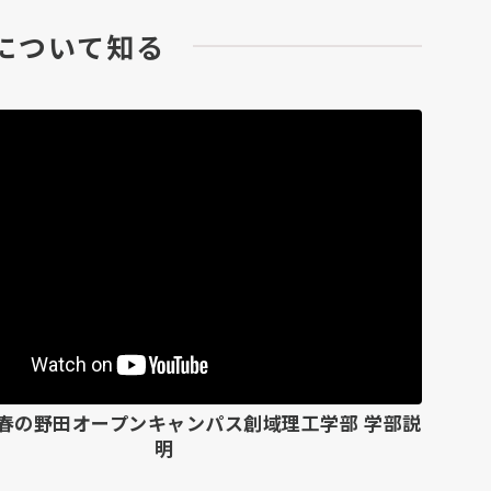
に
ついて知る
度 春の野田オープンキャンパス
創域理工学部 学部説
明