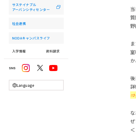
サステイナブル
当
アーバンシティセンター
質
社会連携
野
NODAキャンパスライフ
ま
室
入学情報
資料請求
か
SNS
後
Language
詳
⇒
な
ぜ
＜