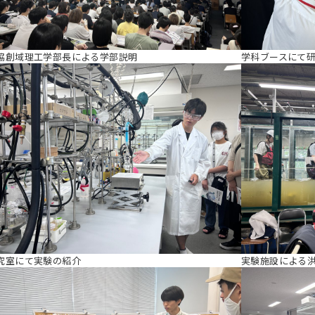
脇創域理工学部長による学部説明
学科ブースにて
究室にて実験の紹介
実験施設による