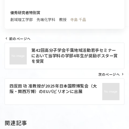
優秀研究者特別賞
創域理工学部 先端化学科 教授
寺島 千晶
前のページへ
投
第42回高分子学会千葉地域活動若手セミナー
稿
において当学科の学部4年生が奨励ポスター賞
ナ
を受賞
ビ
ゲ
ー
次のページへ
シ
ョ
四反田 功 准教授が2025年日本国際博覧会（大
ン
阪・関西万博）のEUパビリオンに出展
関連記事