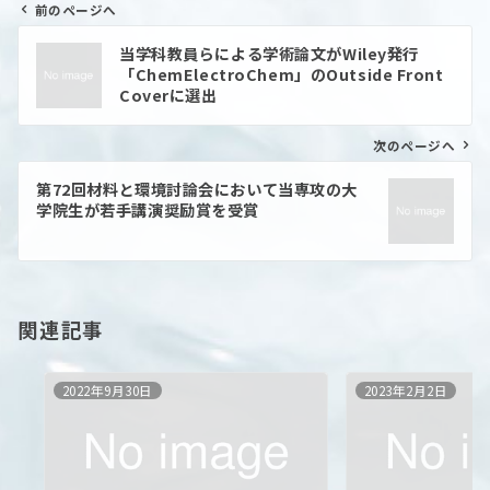
前のページへ
投
当学科教員らによる学術論文がWiley発行
稿
「ChemElectroChem」のOutside Front
ナ
Coverに選出
ビ
ゲ
ー
次のページへ
シ
ョ
第72回材料と環境討論会において当専攻の大
ン
学院生が若手講演奨励賞を受賞
関連記事
2022年9月30日
2023年2月2日