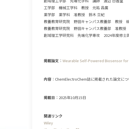
創域理工学部 先端化学科 講師 渡辺 日香里
工学部 機械工学科 教授 元祐 昌廣
薬学部 薬学科 准教授 鈴木 立紀
教養教育研究院 野田キャンパス教養部 教授 柳
教養教育研究院 野田キャンパス教養部 准教授 
創域理工学研究科 先端化学専攻 2024年度修士
掲載論文
：
Wearable Self-Powered Biosensor for 
内容
：ChemElectroChem誌に掲載された論文につ
掲載日
：2025年10月15日
関連リンク
Wiley