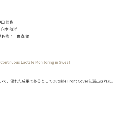
田 信也
向本 敬洋
課程修了 佐森 猛
Continuous Lactate Monitoring in Sweat
いて、優れた成果であるとしてOutside Front Coverに選出された。