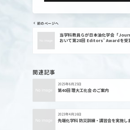
前のページへ
投
当学科教員らが日本油化学会「Journal 
稿
おいて第28回 Editors’ Awardを受
ナ
ビ
ゲ
ー
シ
ョ
関連記事
ン
2025年6月25日
第40回 理大工化会 のご案内
2023年4月16日
先端化学科 防災訓練・講習会を実施し