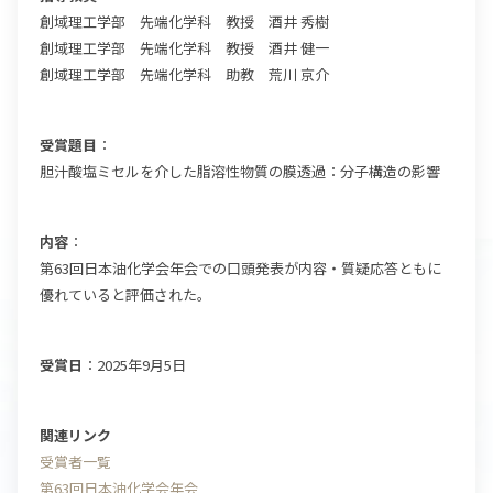
創域理工学部 先端化学科 教授 酒井 秀樹
創域理工学部 先端化学科 教授 酒井 健一
創域理工学部 先端化学科 助教 荒川 京介
受賞題目
：
胆汁酸塩ミセルを介した脂溶性物質の膜透過：分子構造の影響
内容
：
第63回日本油化学会年会での口頭発表が内容・質疑応答ともに
優れていると評価された。
受賞日
：2025年9月5日
関連リンク
受賞者一覧
第63回日本油化学会年会