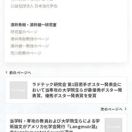
公益社団法人 日本油化学会
酒井秀樹・酒井健一研究室
研究室のページ
酒井秀樹教授のページ
酒井健一教授のページ
荒川助教のページ
前のページへ
投
ラドテック研究会 第1回若手ポスター発表会に
稿
おいて当専攻の大学院生らが最優秀ポスター発
ナ
表賞、優秀ポスター発表賞を受賞
ビ
ゲ
ー
次のページへ
シ
ョ
当学科・専攻の教員および大学院生らによる学
ン
術論文がアメリカ化学会発行「Langmuir誌」
のSupplemental Coverに選出