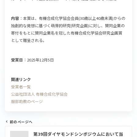
内容
：本賞は、有機合成化学協会会員(30歳以上40歳未満)からの
独創的な発想に基づく萌芽的研究(研究企画)に対し、賛同企業の
寄付をもとに賛同企業名を冠した有機合成化学協会研究企画賞
として贈呈される。
受賞日
：2025年12月5日
関連リンク
受賞者一覧
公益社団法人 有機合成化学協会
服部助教のページ
前のページへ
投
第39回ダイヤモンドシンポジウムにおいて当
稿