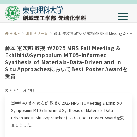
HOME
お知らせ一覧
藤本 憲次郎 教授 が2025 MRS Fall Meeting & ExhibitのSymposium MT05-Informed Synthesis of Materials-Data-Driven and In Situ ApproachesにおいてBest Poster Awardを受賞
藤本 憲次郎 教授 が2025 MRS Fall Meeting &
ExhibitのSymposium MT05-Informed
Synthesis of Materials-Data-Driven and In
Situ ApproachesにおいてBest Poster Awardを
受賞
2026年1月20日
当学科の 藤本 憲次郎 教授が2025 MRS Fall Meeting & Exhibitの
Symposium MT05-Informed Synthesis of Materials-Data-
Driven and In Situ ApproachesにおいてBest Poster Awardを受
賞しました。