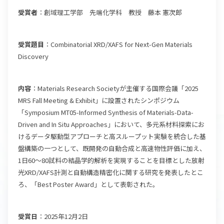
受賞者
：創域理工学部 先端化学科 教授 藤本 憲次郎
受賞題目
：Combinatorial XRD/XAFS for Next-Gen Materials
Discovery
内容
：Materials Research Societyが主催する国際会議「2025
MRS Fall Meeting & Exhibit」に設置されたシンポジウム
「Symposium MT05-Informed Synthesis of Materials-Data-
Driven and In Situ Approaches」において、多元系材料探索にお
けるデータ駆動型アプローチと高スループット実験を統合した基
盤構築の一つとして、既開発の自動合成と高速物性評価に加え、
1日60〜80試料の結晶学的解析を実現することを目標とした放射
光XRD/XAFS計測と自動構造精密化に関する研究を発表したとこ
ろ、「Best Poster Award」として表彰された。
受賞日
：2025年12月2日