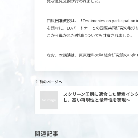
発な意見交換が行われました。
四反田准教授は、「Testimonies on particip
を題材に、EUパートナーとの国際共同研究の取
こから導かれた教訓についても共有されました。
なお、本講演は、東京理科大学 総合研究院の小倉
前のページへ
投
スクリーン印刷に適合した酵素イン
稿
し、高い再現性と量産性を実現～
ナ
ビ
ゲ
ー
シ
ョ
関連記事
ン