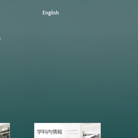
English
ス