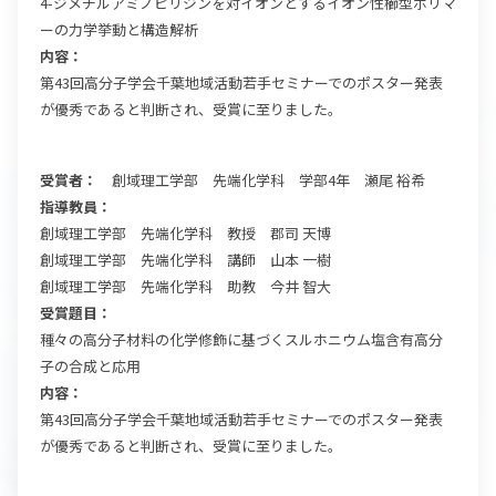
4-ジメチルアミノピリジンを対イオンとするイオン性櫛型ポリマ
ーの力学挙動と構造解析
内容：
第43回高分子学会千葉地域活動若手セミナーでのポスター発表
が優秀であると判断され、受賞に至りました。
受賞者：
創域理工学部 先端化学科 学部4年 瀬尾 裕希
指導教員：
創域理工学部 先端化学科 教授 郡司 天博
創域理工学部 先端化学科 講師 山本 一樹
創域理工学部 先端化学科 助教 今井 智大
受賞題目：
種々の高分子材料の化学修飾に基づくスルホニウム塩含有高分
子の合成と応用
内容：
第43回高分子学会千葉地域活動若手セミナーでのポスター発表
が優秀であると判断され、受賞に至りました。