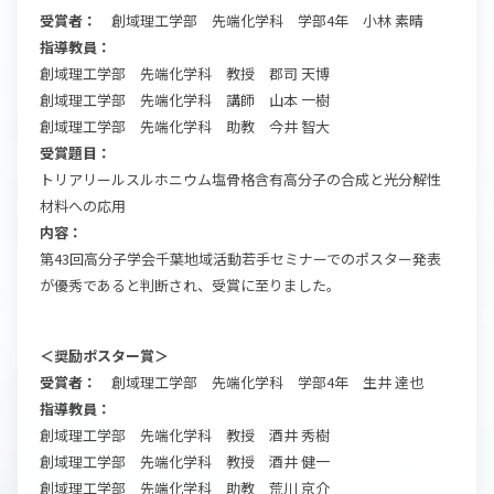
受賞者：
創域理工学部 先端化学科 学部4年 小林 素晴
指導教員：
創域理工学部 先端化学科 教授 郡司 天博
創域理工学部 先端化学科 講師 山本 一樹
創域理工学部 先端化学科 助教 今井 智大
受賞題目：
トリアリールスルホニウム塩骨格含有高分子の合成と光分解性
材料への応用
内容：
第43回高分子学会千葉地域活動若手セミナーでのポスター発表
が優秀であると判断され、受賞に至りました。
＜奨励ポスター賞＞
受賞者：
創域理工学部 先端化学科 学部4年 生井 達也
指導教員：
創域理工学部 先端化学科 教授 酒井 秀樹
創域理工学部 先端化学科 教授 酒井 健一
創域理工学部 先端化学科 助教 荒川 京介