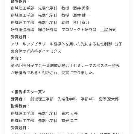
指導教員：
創域理工学部 先端化学科 教授 酒井 秀樹
創域理工学部 先端化学科 教授 酒井 健一
創域理工学部 先端化学科 助教 荒川 京介
研究推進機構 総合研究院 プロジェクト研究員 土屋 好司
受賞題目：
アリールアゾピラゾール誘導体を用いた光による粘性制御 : 分子
集合体の光応答ダイナミクス
内容：
第43回高分子学会千葉地域活動若手セミナーでのポスター発表
が最優秀であると判断され、受賞に至りました。
＜優秀ポスター賞＞
受賞者：
創域理工学部 先端化学科 学部4年 宮澤 遼太郎
指導教員：
創域理工学部 先端化学科 青木 大亮
創域理工学部 先端化学科 有光 晃二
受賞題目：