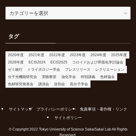
カ
テ
ゴ
リ
タグ
ー
2020年度
2021年度
2022年度
2023年度
2024年度
2025年度
2026年度
ECIS2024
ECIS2025
コロイドおよび界面化学討論会
ゼミ旅行
トライボロジー学会
プレスリリース
レクリエーション
分子光機能研究会
実験教室
油化学会
特別講義
色材協会
色材研究発表会
講演会
送別会
高分子学会
サイトマップ
プライバシーポリシー
免責事項・著作権・リンク
サイトポリシー
©
Copyright 2022 Tokyo University of Science SakaiSakai Lab All Rights
Reserved.