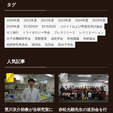
リ
タグ
ー
2020年度
2021年度
2022年度
2023年度
2024年度
2025年度
2026年度
ECIS2024
ECIS2025
コロイドおよび界面化学討論会
ゼミ旅行
トライボロジー学会
プレスリリース
レクリエーション
分子光機能研究会
実験教室
油化学会
特別講義
色材協会
色材研究発表会
講演会
送別会
高分子学会
人気記事
荒川京介助教が当研究室に
赤松允顕先生の送別会を行