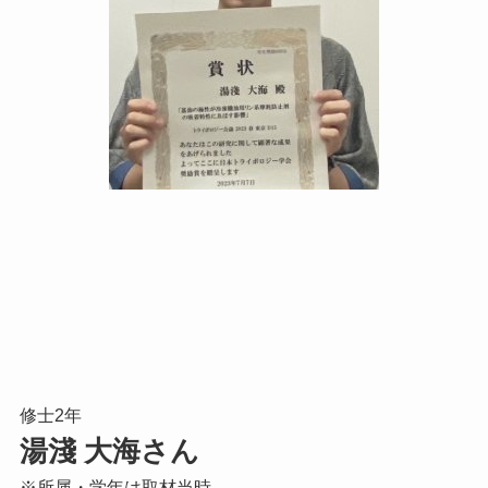
修士2年
湯淺 大海さん
※所属・学年は取材当時