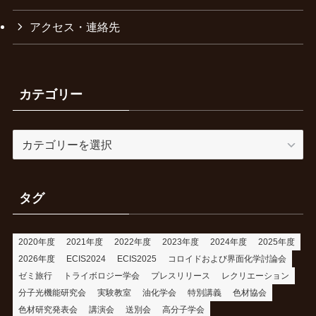
アクセス・連絡先
カテゴリー
カ
テ
ゴ
リ
タグ
ー
2020年度
2021年度
2022年度
2023年度
2024年度
2025年度
2026年度
ECIS2024
ECIS2025
コロイドおよび界面化学討論会
ゼミ旅行
トライボロジー学会
プレスリリース
レクリエーション
分子光機能研究会
実験教室
油化学会
特別講義
色材協会
色材研究発表会
講演会
送別会
高分子学会