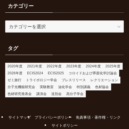
カテゴリー
カ
テ
ゴ
リ
タグ
ー
2020年度
2021年度
2022年度
2023年度
2024年度
2025年度
2026年度
ECIS2024
ECIS2025
コロイドおよび界面化学討論会
ゼミ旅行
トライボロジー学会
プレスリリース
レクリエーション
分子光機能研究会
実験教室
油化学会
特別講義
色材協会
色材研究発表会
講演会
送別会
高分子学会
サイトマップ
プライバシーポリシー
免責事項・著作権・リンク
サイトポリシー