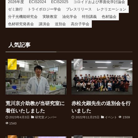
2026年度
ECIS2024
ECIS2025
コロイドおよび界面化学討論会
ゼミ旅行
トライボロジー学会
プレスリリース
レクリエーション
分子光機能研究会
実験教室
油化学会
特別講義
色材協会
色材研究発表会
講演会
送別会
高分子学会
人気記事
荒川京介助教が当研究室に
赤松允顕先生の送別会を行
着任いたしました
いました
2023年4月3日
研究室メンバー
2022年11月25日
イベント
1509
1540