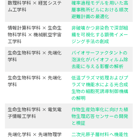
数理科学科 × 経営システ
確率過程モデルを用いた高
ム工学科
層事務所ビルにおける順次
避難計画の最適化
情報計算科学科 × 生命生
非破壊かつ非染色で深部組
物科学科 × 機械航空宇宙
織を可視化する顕微イメー
工学科
ジング手法の創成
生命生物科学科 × 先端化
バイオサーファクタントの
学科
泡沫化がバイオフィルム除
去能に与える影響の解析
生命生物科学科 × 先端化
低温プラズマ処理およびプ
学科
ラズマ機能水による光合成
生物の細胞死誘導制御機構
の解明
生命生物科学科 × 電気電
作物生産効率化に向けた植
子情報工学科
物生理応答センサーの開発
と検証
先端化学科 × 先端物理学
二次元原子層材料へ機能性