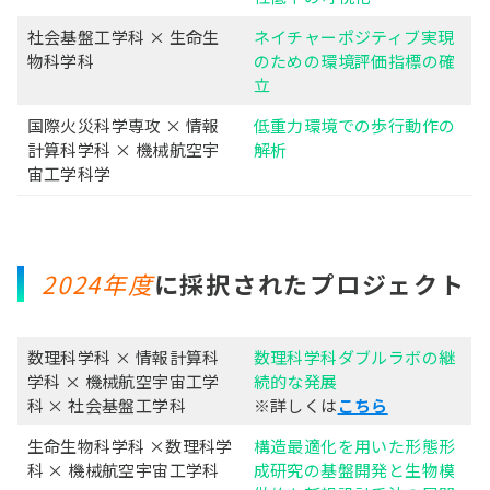
社会基盤工学科 × 生命生
ネイチャーポジティブ実現
物科学科
のための環境評価指標の確
立
国際火災科学専攻 × 情報
低重力環境での歩行動作の
計算科学科 × 機械航空宇
解析
宙工学科学
2024年度
に採択されたプロジェクト
数理科学科 × 情報計算科
数理科学科ダブルラボの継
学科 × 機械航空宇宙工学
続的な発展
科 × 社会基盤工学科
※詳しくは
こちら
生命生物科学科 ×数理科学
構造最適化を用いた形態形
科 × 機械航空宇宙工学科
成研究の基盤開発と生物模