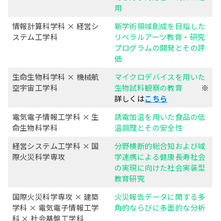
用
情報計算科学科 × 経営シ
新学術領域創成を目指した
ステム工学科
リベラルアーツ教育・研究
プログラムの開発とその評
価
生命生物科学科 × 機械航
マイクロデバイスを用いた
空宇宙工学科
生物試料観察の教育
※
詳しくは
こちら
電気電子情報工学科 × 生
誘電加温を用いた食品の低
命生物科学科
温調理とその安全性
経営システム工学科 × 国
分野横断的総合知および域
際火災科学専攻
学連携による健康長寿社会
の実現に向けた社会実装型
教育研究
国際火災科学専攻 × 建築
火災報告データに関する多
学科 × 電気電子情報工学
角的ならびに多面的な分析
科 × 社会基盤工学科