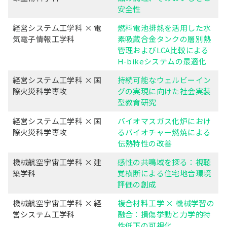
安全性
経営システム工学科 × 電
燃料電池排熱を活用した水
気電子情報工学科
素吸蔵合金タンクの層別熱
管理およびLCA比較による
H-bikeシステムの最適化
経営システム工学科 × 国
持続可能なウェルビーイン
際火災科学専攻
グの実現に向けた社会実装
型教育研究
経営システム工学科 × 国
バイオマスガス化炉におけ
際火災科学専攻
るバイオチャー燃焼による
伝熱特性の改善
機械航空宇宙工学科 × 建
感性の共鳴域を探る：視聴
築学科
覚横断による住宅地音環境
評価の創成
機械航空宇宙工学科 × 経
複合材料工学 × 機械学習の
営システム工学科
融合：損傷挙動と力学的特
性低下の可視化