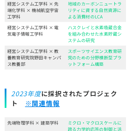
経営システム工学科 × 先
地域のカーボンニュートラ
端化学科 × 機械航空宇宙
リティに資する自然資源に
工学科
よる消費材のLCA
経営システム工学科 × 電
ハスクレイと水素吸蔵合金
気電子情報工学科
を組み合わせた水素貯蔵シ
ステムの研究
経営システム工学科 × 教
スポーツサイエンス教育研
養教育研究院野田キャンパ
究のための分野横断型プラ
ス教養部
ットフォーム構築
2023年度
に採択されたプロジェク
ト
※関連情報
先端物理学科 × 建築学科
ミクロ・マクロスケールに
跨る力学的応答の制御と活