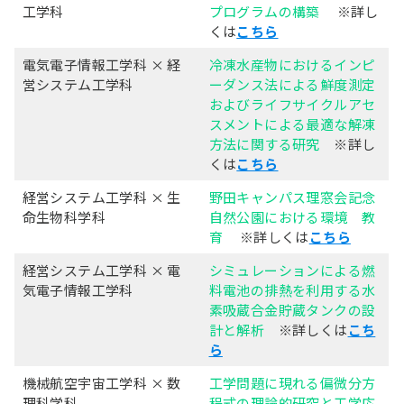
工学科
プログラムの構築
※詳し
くは
こちら
電気電子情報工学科 × 経
冷凍水産物におけるインピ
営システム工学科
ーダンス法による鮮度測定
およびライフサイクルアセ
スメントによる最適な解凍
方法に関する研究
※詳し
くは
こちら
経営システム工学科 × 生
野田キャンパス理窓会記念
命生物科学科
自然公園における環境 教
育
※詳しくは
こちら
経営システム工学科 × 電
シミュレーションによる燃
気電子情報工学科
料電池の排熱を利用する水
素吸蔵合金貯蔵タンクの設
計と解析
※詳しくは
こち
ら
機械航空宇宙工学科 × 数
工学問題に現れる偏微分方
理科学科
程式の理論的研究と工学応