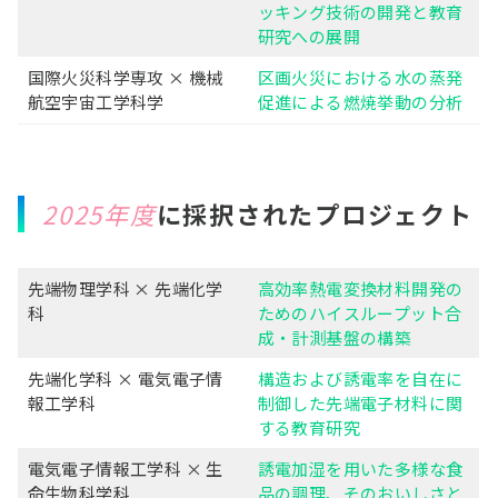
ッキング技術の開発と教育
研究への展開
国際火災科学専攻 × 機械
区画火災における水の蒸発
航空宇宙工学科学
促進による燃焼挙動の分析
2025年度
に採択されたプロジェクト
先端物理学科 × 先端化学
高効率熱電変換材料開発の
科
ためのハイスループット合
成・計測基盤の構築
先端化学科 × 電気電子情
構造および誘電率を自在に
報工学科
制御した先端電子材料に関
する教育研究
電気電子情報工学科 × 生
誘電加湿を用いた多様な食
命生物科学科
品の調理、そのおいしさと