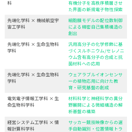
科
有機分子を高秩序積層させ
た界面の新規電子物性探索
先端化学科 × 機械航空宇
細胞膜モデルの配位数制御
宙工学科
による精密自己集積構造の
創出
先端化学科 × 生命生物科
汎用高分子の化学修飾に基
学科
づくスルホニウム/セレノニ
ウム含有高分子の合成と抗
菌材料への応用
先端化学科 × 生命生物科
ウェアラブルイオンセンサ
学科
ーの植物応用に向けた教
育・研究基盤の創成
電気電子情報工学科 × 生
材料科学と神経科学の異分
命生物科学科
野展開による微細構造の解
析基盤の構築
経営システム工学科 × 情
サッカー競技映像からの選
報計算科学科
手自動識別・位置情報トラ