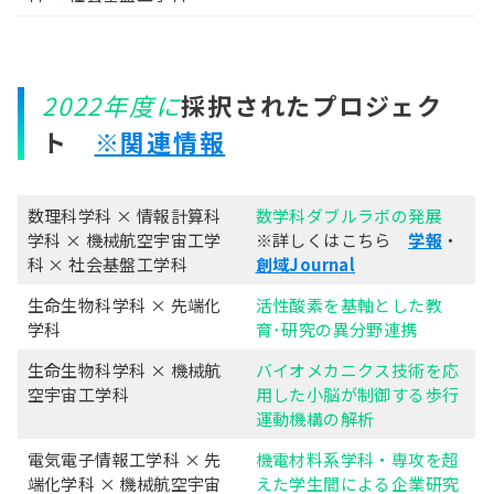
2022年度に
採択されたプロジェク
ト
※関連情報
数理科学科 × 情報計算科
数学科ダブルラボの発展
学科 × 機械航空宇宙工学
※詳しくはこちら
学報
・
科 × 社会基盤工学科
創域Journal
生命生物科学科 × 先端化
活性酸素を基軸とした教
学科
育･研究の異分野連携
生命生物科学科 × 機械航
バイオメカニクス技術を応
空宇宙工学科
用した小脳が制御する歩行
運動機構の解析
電気電子情報工学科 × 先
機電材料系学科・専攻を超
端化学科 × 機械航空宇宙
えた学生間による企業研究