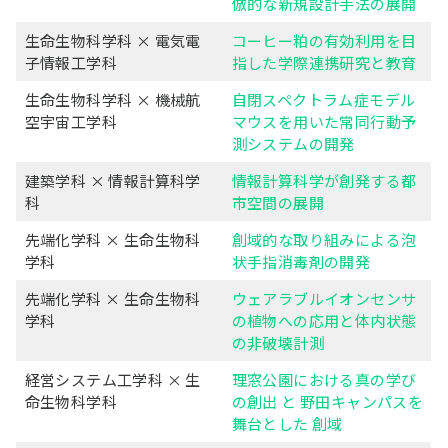
倣的な新規設計手法の展開
生命生物科学科 × 電気電
コーヒー粕の有効利用を目
子情報工学科
指した学際連携研究と教育
生命生物科学科 × 機械航
自閉スペクトラム症モデル
空宇宙工学科
マウスを用いた常同行動予
測システムの開発
建築学科 × 情報計算科学
情報計算科学が創発する都
科
市空間の展開
先端化学科 × 生命生物科
創域的な取り組みによる泡
学科
状手指消毒剤の開発
先端化学科 × 生命生物科
ウェアラブルイオンセンサ
学科
の植物への応用と体内状態
の非破壊計測
経営システム工学科 × 生
理窓公園における真の学び
命生物科学科
の創出 と 野田キャンパスを
舞台とした 創域